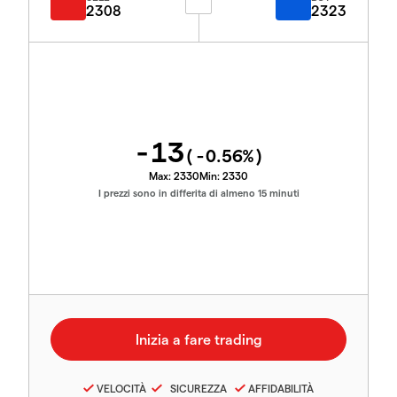
2308
2323
-13
(
-0.56
%)
Max:
2330
Min:
2330
I prezzi sono in differita di almeno 15 minuti
VELOCITÀ
SICUREZZA
AFFIDABILITÀ