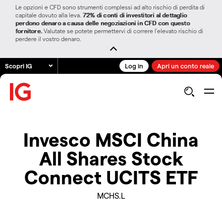
Le opzioni e CFD sono strumenti complessi ad alto rischio di perdita di
capitale dovuto alla leva.
72% di conti di investitori al dettaglio
perdono denaro a causa delle negoziazioni in CFD con questo
fornitore.
Valutate se potete permettervi di correre l’elevato rischio di
perdere il vostro denaro.
Scopri IG
Log in
Apri un conto reale
Invesco MSCI China
All Shares Stock
Connect UCITS ETF
MCHS.L