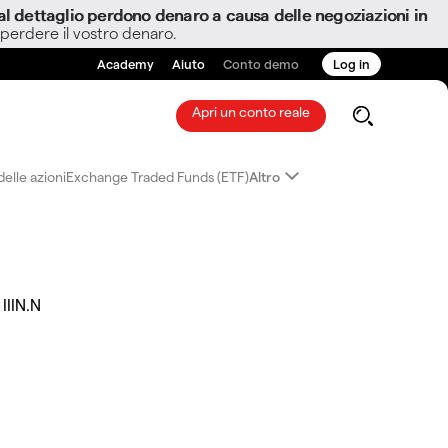
i al dettaglio perdono denaro a causa delle negoziazioni in
 perdere il vostro denaro.
Academy
Aiuto
Conto demo
Log in
Apri un conto reale
elle azioni
Exchange Traded Funds (ETF)
Altro
IIIN.N