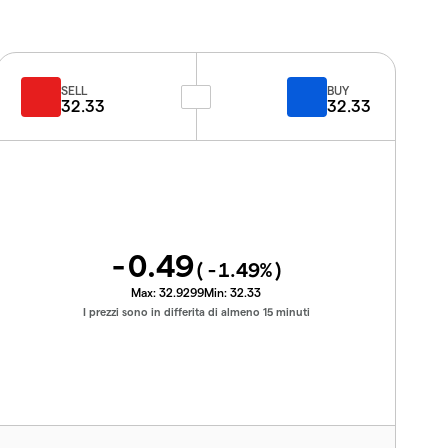
SELL
BUY
32.33
32.33
-0.49
(
-1.49
%)
Max:
32.9299
Min:
32.33
I prezzi sono in differita di almeno 15 minuti