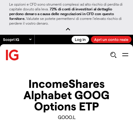
Le opzioni e CFD sono strumenti complessi ad alto rischio di perdita di
capitale dovuto alla leva.
72% di conti di investitori al dettaglio
perdono denaro a causa delle negoziazioni in CFD con questo
fornitore.
Valutate se potete permettervi di correre l’elevato rischio di
perdere il vostro denaro.
Scopri IG
Log in
Apri un conto reale
IncomeShares
Alphabet GOOG
Options ETP
GOOO.L