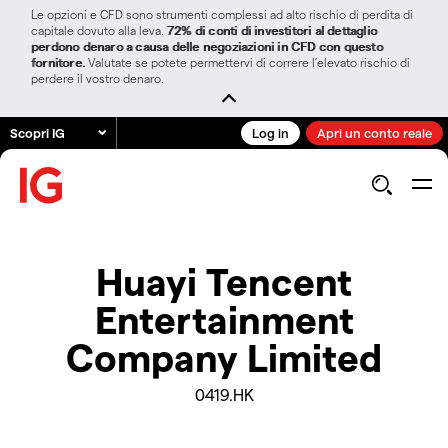
Le opzioni e CFD sono strumenti complessi ad alto rischio di perdita di
capitale dovuto alla leva.
72% di conti di investitori al dettaglio
perdono denaro a causa delle negoziazioni in CFD con questo
fornitore.
Valutate se potete permettervi di correre l’elevato rischio di
perdere il vostro denaro.
Scopri IG
Log in
Apri un conto reale
Huayi Tencent
Entertainment
Company Limited
0419.HK