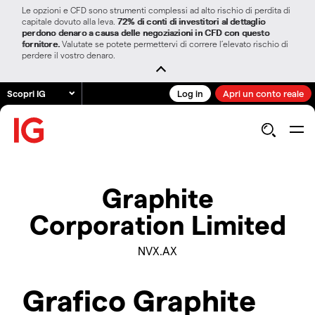
Le opzioni e CFD sono strumenti complessi ad alto rischio di perdita di
capitale dovuto alla leva.
72% di conti di investitori al dettaglio
perdono denaro a causa delle negoziazioni in CFD con questo
fornitore.
Valutate se potete permettervi di correre l’elevato rischio di
perdere il vostro denaro.
Scopri IG
Log in
Apri un conto reale
Graphite
Corporation Limited
NVX.AX
Grafico Graphite