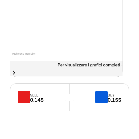
I dati sono indicativi
Per visualizzare i grafici completi -
SELL
BUY
0.145
0.155