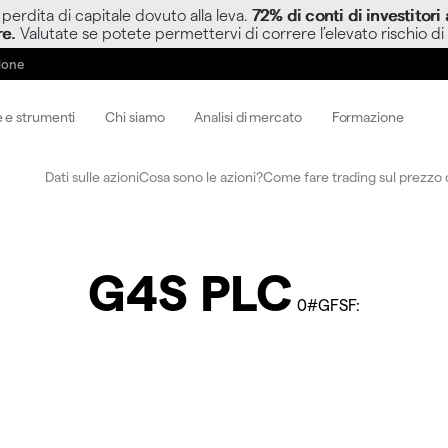
perdita di capitale dovuto alla leva.
72% di conti di investitor
re.
Valutate se potete permettervi di correre l’elevato rischio di
zione
 e strumenti
Chi siamo
Analisi di mercato
Formazione
Dati sulle azioni
Cosa sono le azioni?
Come fare trading sul prezzo d
G4S PLC
0#GFSF: