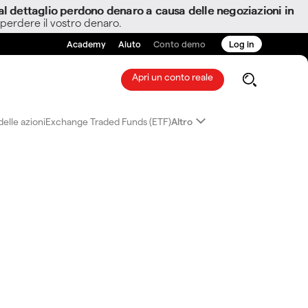
i al dettaglio perdono denaro a causa delle negoziazioni in
 perdere il vostro denaro.
Academy
Aiuto
Conto demo
Log in
Apri un conto reale
elle azioni
Exchange Traded Funds (ETF)
Altro