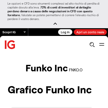
Le opzioni e CFD sono strumenti complessi ad alto rischio di perdita di
capitale dovuto alla leva.
72% di conti di investitori al dettaglio
perdono denaro a causa delle negoziazioni in CFD con questo
fornitore.
Valutate se potete permettervi di correre l’elevato rischio di
perdere il vostro denaro.
Scopri IG
Log in
Apri un conto reale
Funko Inc
FNKO.O
Grafico Funko Inc