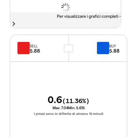
Per visualizzare i grafici completi -
SELL
BUY
5.88
5.88
0.6
(
11.36
%)
Max:
7.04
Min:
5.615
I prezzi sono in differita di almeno 15 minuti