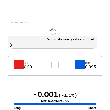
I dati sono indicativi
Per visualizzare i grafici completi -
SELL
BUY
0.09
0.093
-0.001
(
-1.1
%)
Max:
0.092
Min:
0.09
Long
Short