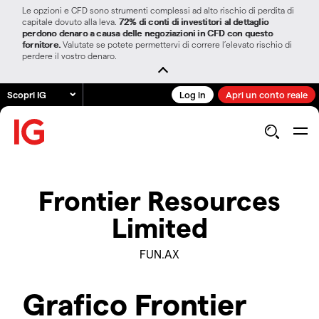
Le opzioni e CFD sono strumenti complessi ad alto rischio di perdita di
capitale dovuto alla leva.
72% di conti di investitori al dettaglio
perdono denaro a causa delle negoziazioni in CFD con questo
fornitore.
Valutate se potete permettervi di correre l’elevato rischio di
perdere il vostro denaro.
Scopri IG
Log in
Apri un conto reale
Frontier Resources
Limited
FUN.AX
Grafico Frontier