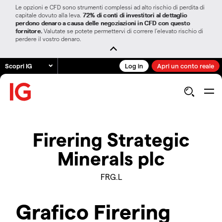
Le opzioni e CFD sono strumenti complessi ad alto rischio di perdita di
capitale dovuto alla leva.
72% di conti di investitori al dettaglio
perdono denaro a causa delle negoziazioni in CFD con questo
fornitore.
Valutate se potete permettervi di correre l’elevato rischio di
perdere il vostro denaro.
Scopri IG
Log in
Apri un conto reale
Firering Strategic
Minerals plc
FRG.L
Grafico Firering