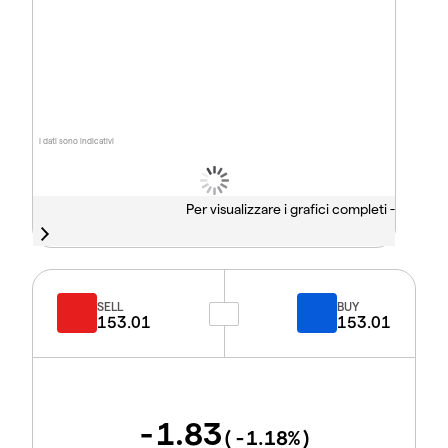
I dati sono indicativi
Per visualizzare i grafici completi -
SELL
BUY
153.01
153.01
-1.83
(
-1.18
%)