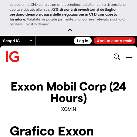
Le opzioni e CFD sono strumenti complessi ad alto rischio di perdita di
capitale dovuto alla leva.
72% di conti di investitori al dettaglio
perdono denaro a causa delle negoziazioni in CFD con questo
fornitore.
Valutate se potete permettervi di correre l’elevato rischio di
perdere il vostro denaro.
Scopri IG
Log in
Apri un conto reale
Exxon Mobil Corp (24
Hours)
XOM.N
Grafico Exxon