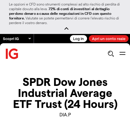
Le opzioni e CFD sono strumenti complessi ad alto rischio di perdita di
capitale dovuto alla leva.
72% di conti di investitori al dettaglio
perdono denaro a causa delle negoziazioni in CFD con questo
fornitore.
Valutate se potete permettervi di correre l’elevato rischio di
perdere il vostro denaro.
Scopri IG
Log in
Apri un conto reale
SPDR Dow Jones
Industrial Average
ETF Trust (24 Hours)
DIA.P