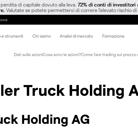
perdita di capitale dovuto alla leva.
72% di conti di investitor
re.
Valutate se potete permettervi di correre l’elevato rischio di
zione
 e strumenti
Chi siamo
Analisi di mercato
Formazione
Dati sulle azioni
Cosa sono le azioni?
Come fare trading sul prezzo d
ler Truck Holding 
uck Holding AG