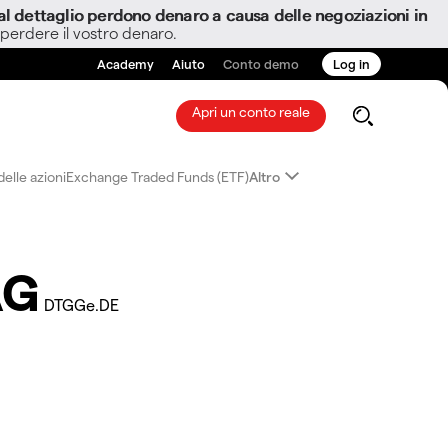
i al dettaglio perdono denaro a causa delle negoziazioni in
 perdere il vostro denaro.
Academy
Aiuto
Conto demo
Log in
Apri un conto reale
elle azioni
Exchange Traded Funds (ETF)
Altro
AG
DTGGe.DE