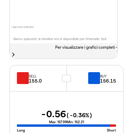
I dati sono indicativi
Siamo spiacenti, la timeline non è disponibile per l'intervallo 'tick'
Per visualizzare i grafici completi -
SELL
BUY
155.0
156.15
-0.56
(
-0.36
%)
Max:
157.99
Min:
152.21
Long
Short