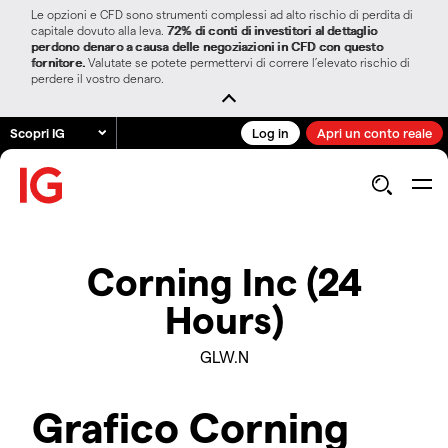
Le opzioni e CFD sono strumenti complessi ad alto rischio di perdita di
capitale dovuto alla leva.
72% di conti di investitori al dettaglio
perdono denaro a causa delle negoziazioni in CFD con questo
fornitore.
Valutate se potete permettervi di correre l’elevato rischio di
perdere il vostro denaro.
Scopri IG
Log in
Apri un conto reale
Corning Inc (24
Hours)
GLW.N
Grafico Corning