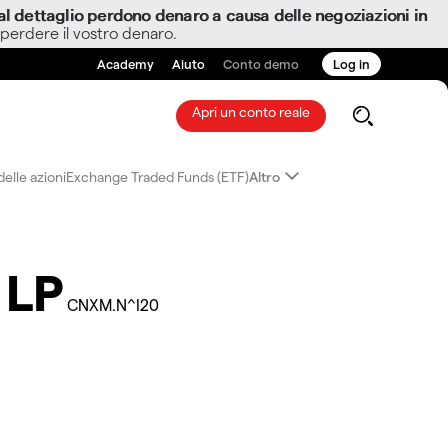
i al dettaglio perdono denaro a causa delle negoziazioni in
 perdere il vostro denaro.
Academy
Aiuto
Conto demo
Log in
Apri un conto reale
elle azioni
Exchange Traded Funds (ETF)
Altro
 LP
CNXM.N^I20