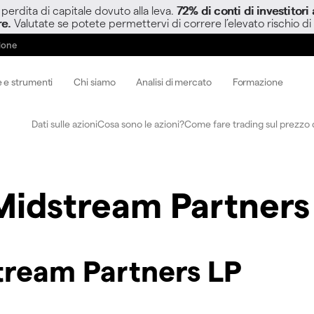
perdita di capitale dovuto alla leva.
72% di conti di investitor
re.
Valutate se potete permettervi di correre l’elevato rischio di
zione
 e strumenti
Chi siamo
Analisi di mercato
Formazione
Dati sulle azioni
Cosa sono le azioni?
Come fare trading sul prezzo d
idstream Partners
tream Partners LP