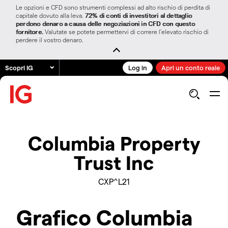
Le opzioni e CFD sono strumenti complessi ad alto rischio di perdita di
capitale dovuto alla leva.
72% di conti di investitori al dettaglio
perdono denaro a causa delle negoziazioni in CFD con questo
fornitore.
Valutate se potete permettervi di correre l’elevato rischio di
perdere il vostro denaro.
Scopri IG
Log in
Apri un conto reale
Columbia Property
Trust Inc
CXP^L21
Grafico Columbia