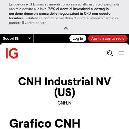
Le opzioni e CFD sono strumenti complessi ad alto rischio di perdita di
capitale dovuto alla leva.
72% di conti di investitori al dettaglio
perdono denaro a causa delle negoziazioni in CFD con questo
fornitore.
Valutate se potete permettervi di correre l’elevato rischio di
perdere il vostro denaro.
Scopri IG
Log in
Apri un conto reale
CNH Industrial NV
(US)
CNH.N
Grafico CNH