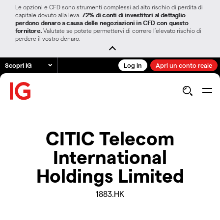
Le opzioni e CFD sono strumenti complessi ad alto rischio di perdita di
capitale dovuto alla leva.
72% di conti di investitori al dettaglio
perdono denaro a causa delle negoziazioni in CFD con questo
fornitore.
Valutate se potete permettervi di correre l’elevato rischio di
perdere il vostro denaro.
Scopri IG
Log in
Apri un conto reale
CITIC Telecom
International
Holdings Limited
1883.HK