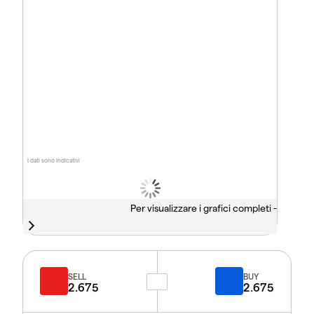
I dati sono indicativi
Per visualizzare i grafici completi -
SELL
BUY
2.675
2.675