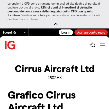
Le opzioni e CFD sono strumenti complessi ad alto rischio di perdita di
capitale dovuto alla leva.
72% di conti di investitori al dettaglio
perdono denaro a causa delle negoziazioni in CFD con questo
fornitore.
Valutate se potete permettervi di correre l’elevato rischio di
perdere il vostro denaro.
Scopri IG
Log in
Apri un conto reale
Cirrus Aircraft Ltd
2507.HK
Grafico Cirrus
Aircraft Ltd