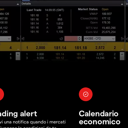
ading alert
Calendario
economico
vi una notifica quando i mercati
iungono le condizioni da te