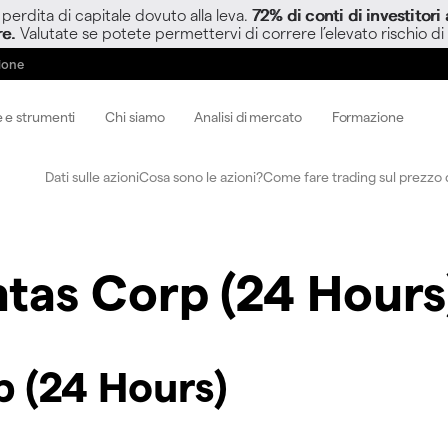
perdita di capitale dovuto alla leva.
72% di conti di investitor
re.
Valutate se potete permettervi di correre l’elevato rischio di
zione
 e strumenti
Chi siamo
Analisi di mercato
Formazione
Dati sulle azioni
Cosa sono le azioni?
Come fare trading sul prezzo d
ntas Corp (24 Hours
p (24 Hours)