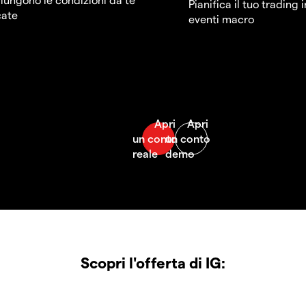
Pianifica il tuo trading 
cate
eventi macro
Scopri l'offerta di IG: