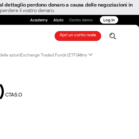
i al dettaglio perdono denaro a causa delle negoziazioni in
 perdere il vostro denaro.
Academy
Aiuto
Conto demo
Log in
Apri un conto reale
elle azioni
Exchange Traded Funds (ETF)
Altro
)
CTAS.O