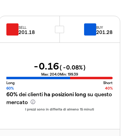
SELL
BUY
201.18
201.28
-0.16
(
-0.08
%)
Max:
204.0
Min:
199.39
Long
Short
60%
40%
60%
dei clienti
ha posizioni long
su questo
mercato
I prezzi sono in differita di almeno 15 minuti