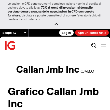
Le opzioni e CFD sono strumenti complessi ad alto rischio di perdita di
capitale dovuto alla leva.
72% di conti di investitori al dettaglio
perdono denaro a causa delle negoziazioni in CFD con questo
fornitore.
Valutate se potete permettervi di correre l’elevato rischio di
perdere il vostro denaro.
Scopri IG
Log in
Apri un conto reale
Callan Jmb Inc
CJMB.O
Grafico Callan Jmb
Inc