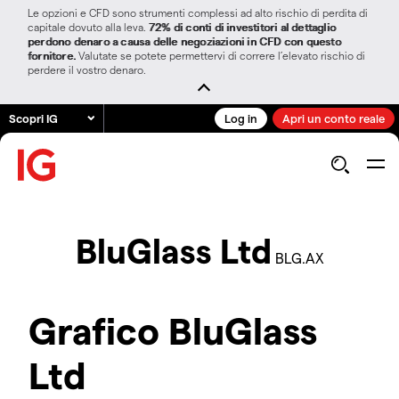
Le opzioni e CFD sono strumenti complessi ad alto rischio di perdita di
capitale dovuto alla leva.
72% di conti di investitori al dettaglio
perdono denaro a causa delle negoziazioni in CFD con questo
fornitore.
Valutate se potete permettervi di correre l’elevato rischio di
perdere il vostro denaro.
Scopri IG
Log in
Apri un conto reale
BluGlass Ltd
BLG.AX
Grafico BluGlass
Ltd