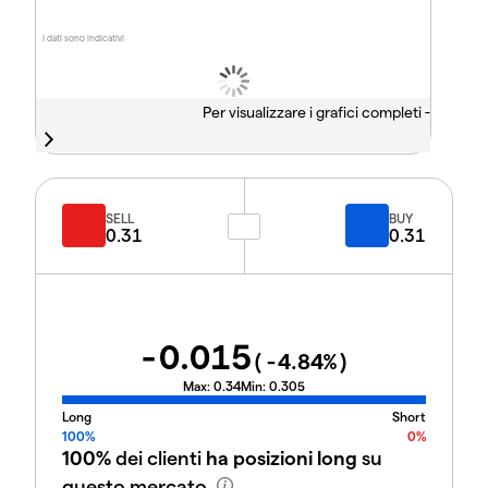
I dati sono indicativi
Per visualizzare i grafici completi -
SELL
BUY
0.31
0.31
-0.015
(
-4.84
%)
Max:
0.34
Min:
0.305
Long
Short
100%
0%
100%
dei clienti
ha posizioni long
su
questo mercato