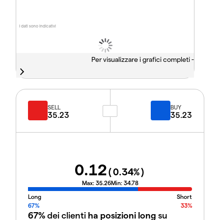
I dati sono indicativi
Per visualizzare i grafici completi -
SELL
BUY
35.23
35.23
0.12
(
0.34
%)
Max:
35.26
Min:
34.78
Long
Short
67%
33%
67%
dei clienti
ha posizioni long
su