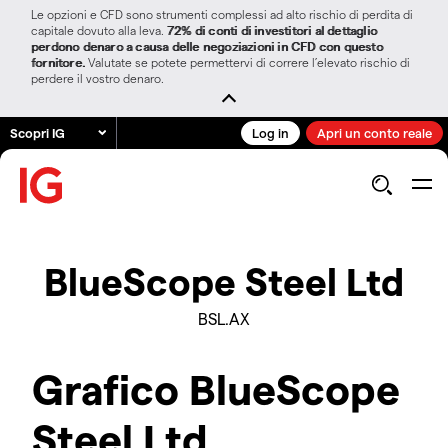
Le opzioni e CFD sono strumenti complessi ad alto rischio di perdita di
capitale dovuto alla leva.
72% di conti di investitori al dettaglio
perdono denaro a causa delle negoziazioni in CFD con questo
fornitore.
Valutate se potete permettervi di correre l’elevato rischio di
perdere il vostro denaro.
Scopri IG
Log in
Apri un conto reale
BlueScope Steel Ltd
BSL.AX
Grafico BlueScope
Steel Ltd