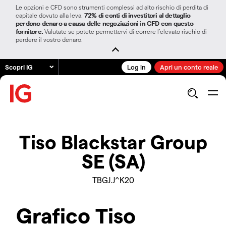
Le opzioni e CFD sono strumenti complessi ad alto rischio di perdita di
capitale dovuto alla leva.
72% di conti di investitori al dettaglio
perdono denaro a causa delle negoziazioni in CFD con questo
fornitore.
Valutate se potete permettervi di correre l’elevato rischio di
perdere il vostro denaro.
Scopri IG
Log in
Apri un conto reale
Tiso Blackstar Group
SE (SA)
TBGJ.J^K20
Grafico Tiso