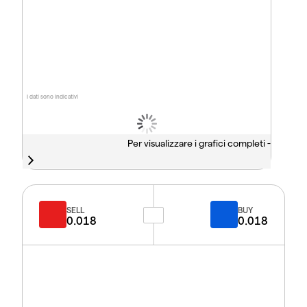
I dati sono indicativi
Per visualizzare i grafici completi -
SELL
BUY
0.018
0.018