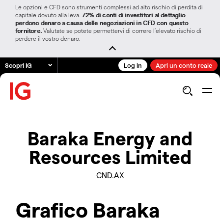
Le opzioni e CFD sono strumenti complessi ad alto rischio di perdita di
capitale dovuto alla leva.
72% di conti di investitori al dettaglio
perdono denaro a causa delle negoziazioni in CFD con questo
fornitore.
Valutate se potete permettervi di correre l’elevato rischio di
perdere il vostro denaro.
Scopri IG
Log in
Apri un conto reale
Baraka Energy and
Resources Limited
CND.AX
Grafico Baraka