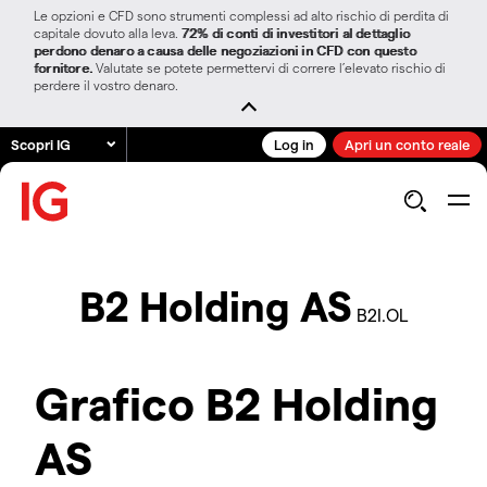
Le opzioni e CFD sono strumenti complessi ad alto rischio di perdita di
capitale dovuto alla leva.
72% di conti di investitori al dettaglio
perdono denaro a causa delle negoziazioni in CFD con questo
fornitore.
Valutate se potete permettervi di correre l’elevato rischio di
perdere il vostro denaro.
Scopri IG
Log in
Apri un conto reale
B2 Holding AS
B2I.OL
Grafico B2 Holding
AS