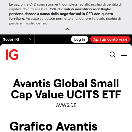
Le opzioni e CFD sono strumenti complessi ad alto rischio di perdita di
capitale dovuto alla leva.
72% di conti di investitori al dettaglio
perdono denaro a causa delle negoziazioni in CFD con questo
fornitore.
Valutate se potete permettervi di correre l’elevato rischio di
perdere il vostro denaro.
Scopri IG
Log in
Apri un conto reale
Avantis Global Small
Cap Value UCITS ETF
AVWS.DE
Grafico Avantis