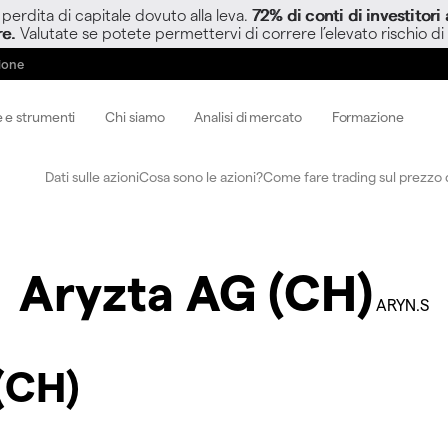
perdita di capitale dovuto alla leva.
72% di conti di investitor
re.
Valutate se potete permettervi di correre l’elevato rischio di
zione
 e strumenti
Chi siamo
Analisi di mercato
Formazione
Dati sulle azioni
Cosa sono le azioni?
Come fare trading sul prezzo d
Aryzta AG (CH)
ARYN.S
(CH)