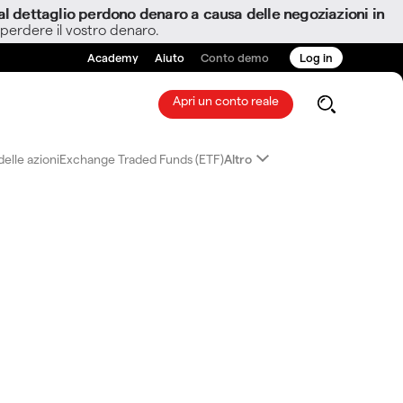
i al dettaglio perdono denaro a causa delle negoziazioni in
 perdere il vostro denaro.
Academy
Aiuto
Conto demo
Log in
Apri un conto reale
elle azioni
Exchange Traded Funds (ETF)
Altro