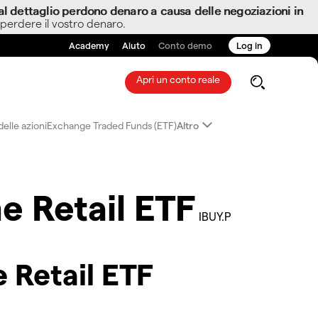
i al dettaglio perdono denaro a causa delle negoziazioni in
 perdere il vostro denaro.
Academy
Aiuto
Conto demo
Log in
Apri un conto reale
elle azioni
Exchange Traded Funds (ETF)
Altro
e Retail ETF
IBUY.P
e Retail ETF