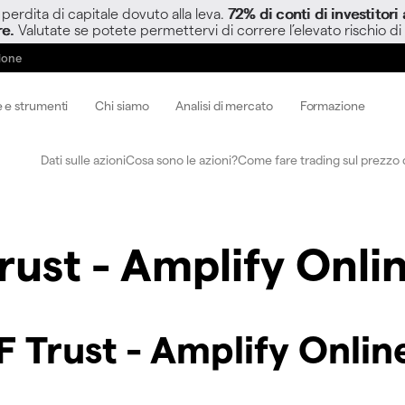
perdita di capitale dovuto alla leva.
72% di conti di investitor
re.
Valutate se potete permettervi di correre l’elevato rischio di
zione
 e strumenti
Chi siamo
Analisi di mercato
Formazione
Dati sulle azioni
Cosa sono le azioni?
Come fare trading sul prezzo d
rust - Amplify Onlin
 Trust - Amplify Onlin