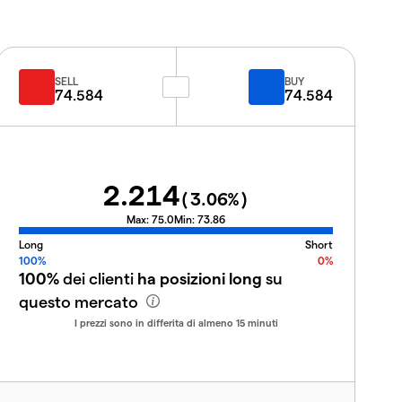
SELL
BUY
74.584
74.584
2.214
(
3.06
%)
Max:
75.0
Min:
73.86
Long
Short
100%
0%
100%
dei clienti
ha posizioni long
su
questo mercato
I prezzi sono in differita di almeno 15 minuti