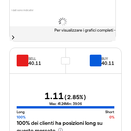
I dati sono indicativi
Per visualizzare i grafici completi -
SELL
BUY
40.11
40.11
1.11
(
2.85
%)
Max:
41.24
Min:
39.06
Long
Short
100%
0%
100%
dei clienti
ha posizioni long
su
questo mercato