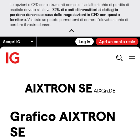
Le opzioni e CFD sono strumenti complessi ad alto rischio di perdita di
capitale dovuto alla leva.
72% di conti di investitori al dettaglio
perdono denaro a causa delle negoziazioni in CFD con questo
fornitore.
Valutate se potete permettervi di correre l’elevato rischio di
perdere il vostro denaro.
Scopri IG
Log in
Apri un conto reale
AIXTRON SE
AIXGn.DE
Grafico AIXTRON
SE