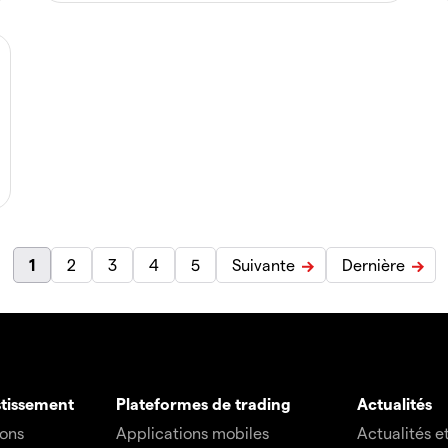
1
2
3
4
5
Suivante
Dernière
stissement
Plateformes de trading
Actualités
ions
Applications mobiles
Actualités e