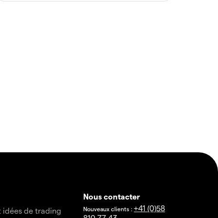
Nous contacter
+41 (0)58
Nouveaux clients :
t idées de trading
810 77 43