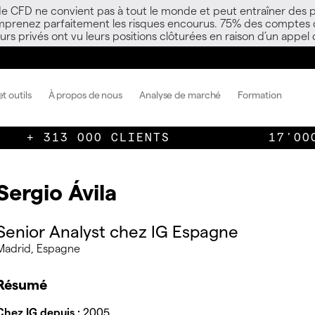
 de CFD ne convient pas à tout le monde et peut entraîner des p
mprenez parfaitement les risques encourus. 75% des comptes d’i
s privés ont vu leurs positions clôturées en raison d’un appel
t outils
À propos de nous
Analyse de marché
Formation
+ 313 000 CLIENTS
17'00
Sergio Ávila
Senior Analyst chez IG Espagne
Madrid, Espagne
Résumé
Chez IG depuis :
2005