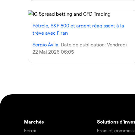
Pétrole, S&P 500 et argent réagissent à la
trêve avec l’Iran
Sergio Ávila
, Date de publication:
Vendredi
22 Mai 2026 06:05
Marchés
Solutions d'inve
Forex
Frais et commiss