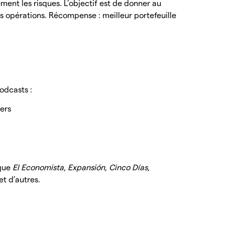
ment les risques. L’objectif est de donner au
es opérations. Récompense : meilleur portefeuille
podcasts :
ers
 que
El Economista
,
Expansión
,
Cinco Días
,
 et d’autres.