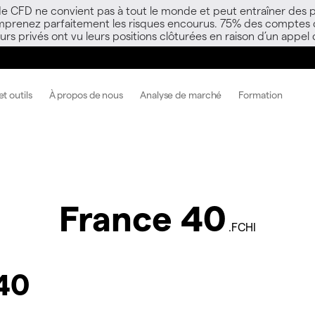
 de CFD ne convient pas à tout le monde et peut entraîner des p
mprenez parfaitement les risques encourus. 75% des comptes d’i
s privés ont vu leurs positions clôturées en raison d’un appel
t outils
À propos de nous
Analyse de marché
Formation
France 40
.FCHI
40