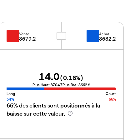
Vente
Achat
8679.2
8682.2
14.0
(
0.16
%)
Plus Haut:
8704.7
Plus Bas:
8662.5
Long
Court
34%
66%
66%
des clients sont
positionnés à la
baisse
sur cette valeur.