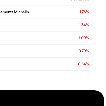
sements Michelin
-1.76%
-1.34%
-1.09%
-0.79%
-0.54%