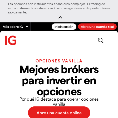
Las opciones son instrumentos financieros complejos. El trading de
estos instrumentos está asociado a un riesgo elevado de perder dinero
rápidamente.
Más sobre IG
Inicia sesión
Abre una cuenta real
OPCIONES VANILLA
Mejores brókers
para invertir en
opciones
Por qué IG destaca para operar opciones
vanilla