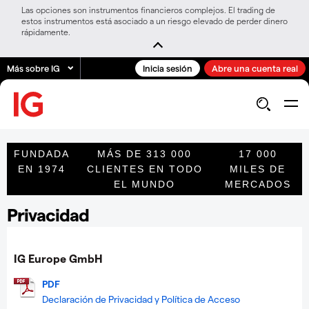
Las opciones son instrumentos financieros complejos. El trading de
estos instrumentos está asociado a un riesgo elevado de perder dinero
rápidamente.
Más sobre IG
Inicia sesión
Abre una cuenta real
FUNDADA
MÁS DE 313 000
17 000
EN 1974
CLIENTES EN TODO
MILES DE
EL MUNDO
MERCADOS
Privacidad
IG Europe GmbH
PDF
Declaración de Privacidad y Política de Acceso