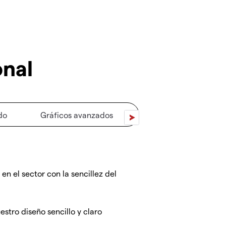
onal
do
Gráficos avanzados
Gestión de riesgos
n el sector con la sencillez del
stro diseño sencillo y claro