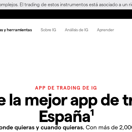
omplejos. El trading de estos instrumentos está asociado a un 
as y herramientas
Sobre IG
Análisis de IG
Aprender
APP DE TRADING DE IG
 la mejor app de t
España¹
onde quieras y cuando quieras.
Con más de 2,00