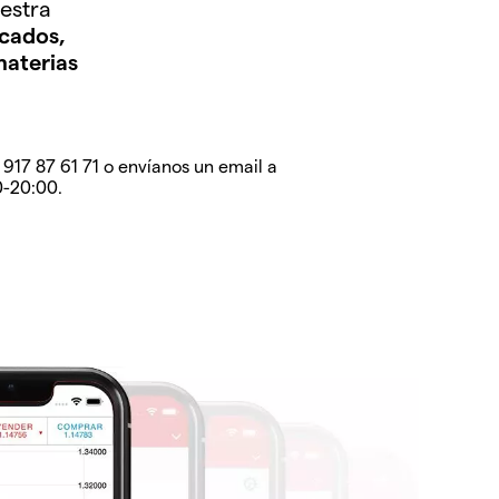
estra
cados,
aterias
 917 87 61 71 o envíanos un email a
0-20:00.