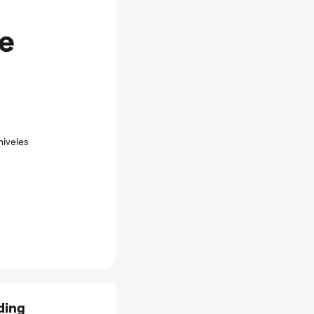
e
niveles
ding