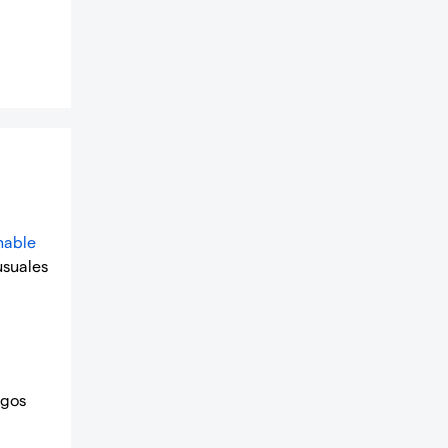
nable
usuales
sgos