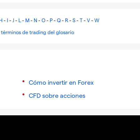
H
-
I
-
J
-
L
-
M
-
N
-
O
-
P
-
Q
-
R
-
S
-
T
-
V
-
W
 términos de trading del glosario
Cómo invertir en Forex
CFD sobre acciones