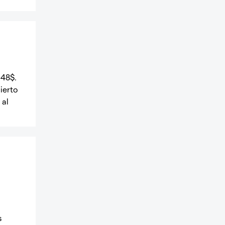
 48$.
ierto
 al
s