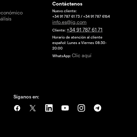
Contáctenos
Nuevo cliente:
 económico
+34 91 787 61 73 / +34 91 787 6154
álisis
info.es@ig.com
+34 91 787 61 71
Cliente:
Horario de atención al cliente
español: Lunes a Viernes 08:30-
20:00
Clic aquí
WhatsApp:
Síganos en: