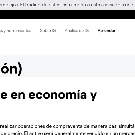
omplejos. El trading de estos instrumentos está asociado a un 
as y herramientas
Sobre IG
Análisis de IG
Aprender
ión)
aje en economía y
 de realizar operaciones de compraventa de manera casi simult
 de precio. El activo será generalmente vendido en un merca