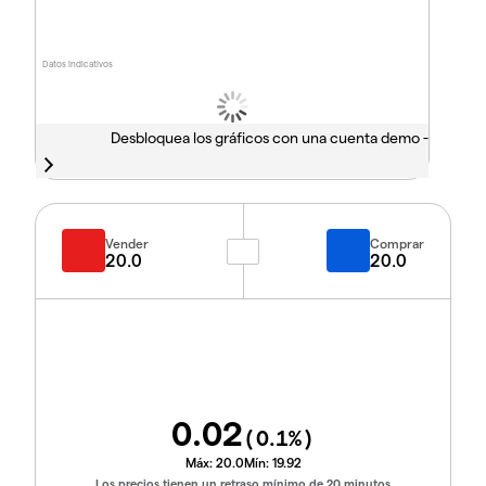
Datos indicativos
Desbloquea los gráficos con una cuenta demo -
Vender
Comprar
20.0
20.0
0.02
(
0.1
%)
Máx:
20.0
Mín:
19.92
Los precios tienen un retraso mínimo de 20 minutos