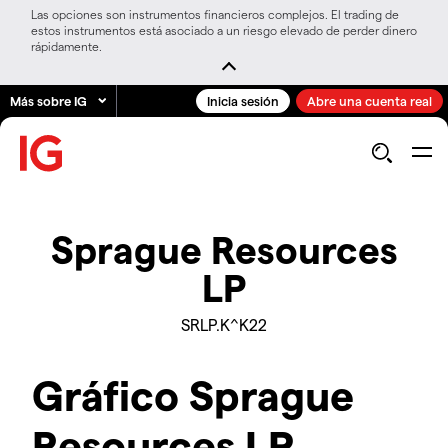
Las opciones son instrumentos financieros complejos. El trading de
estos instrumentos está asociado a un riesgo elevado de perder dinero
rápidamente.
Más sobre IG
Inicia sesión
Abre una cuenta real
Sprague Resources
LP
SRLP.K^K22
Gráfico Sprague
Resources LP