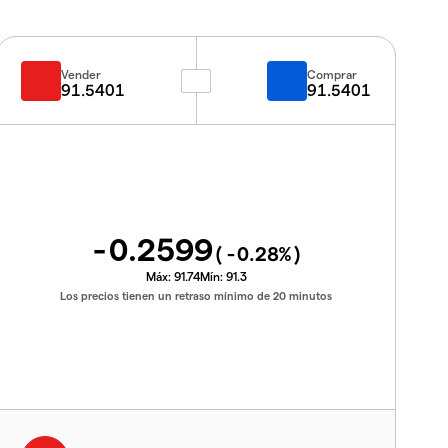
Vender
Comprar
91.5401
91.5401
-0.2599
(
-0.28
%)
Máx:
91.74
Mín:
91.3
Los precios tienen un retraso mínimo de 20 minutos