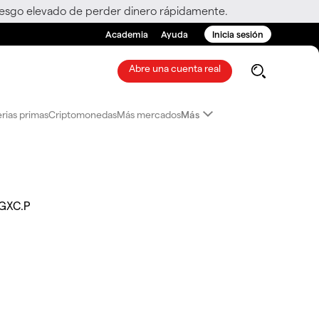
riesgo elevado de perder dinero rápidamente.
Academia
Ayuda
Inicia sesión
Abre una cuenta real
rias primas
Criptomonedas
Más mercados
Más
GXC.P