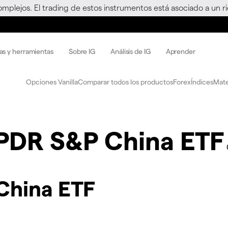
omplejos. El trading de estos instrumentos está asociado a un 
as y herramientas
Sobre IG
Análisis de IG
Aprender
Opciones Vanilla
Comparar todos los productos
Forex
Índices
Mate
PDR S&P China ETF
China ETF