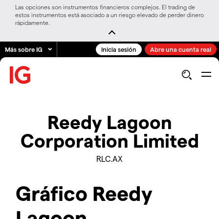
Las opciones son instrumentos financieros complejos. El trading de
estos instrumentos está asociado a un riesgo elevado de perder dinero
rápidamente.
Más sobre IG
Inicia sesión
Abre una cuenta real
Reedy Lagoon
Corporation Limited
RLC.AX
Gráfico Reedy
Lagoon