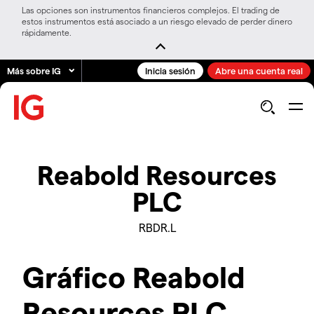
Las opciones son instrumentos financieros complejos. El trading de
estos instrumentos está asociado a un riesgo elevado de perder dinero
rápidamente.
Más sobre IG
Inicia sesión
Abre una cuenta real
Reabold Resources
PLC
RBDR.L
Gráfico Reabold
Resources PLC