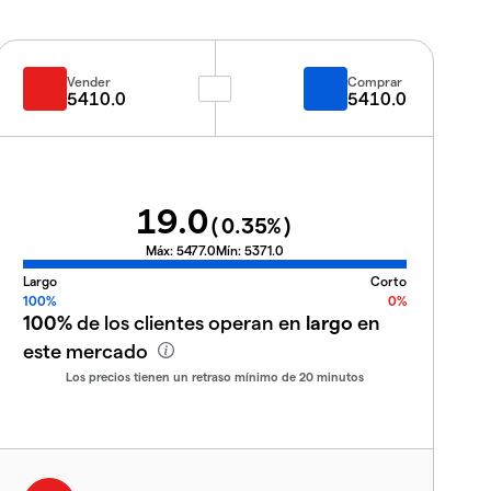
Vender
Comprar
5410.0
5410.0
19.0
(
0.35
%)
Máx:
5477.0
Mín:
5371.0
Largo
Corto
100%
0%
100%
de los clientes operan en
largo
en
este mercado
Los precios tienen un retraso mínimo de 20 minutos