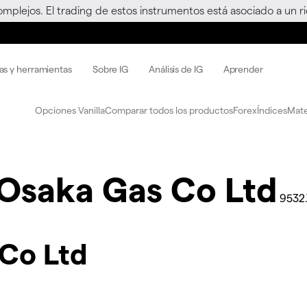
omplejos. El trading de estos instrumentos está asociado a un 
as y herramientas
Sobre IG
Análisis de IG
Aprender
Opciones Vanilla
Comparar todos los productos
Forex
Índices
Mate
Osaka Gas Co Ltd
9532.
 Co Ltd