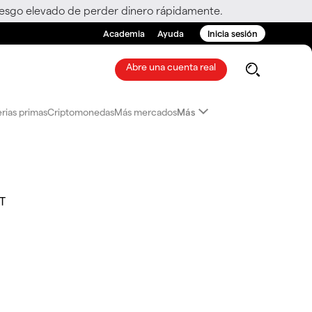
riesgo elevado de perder dinero rápidamente.
Academia
Ayuda
Inicia sesión
Abre una cuenta real
rias primas
Criptomonedas
Más mercados
Más
T