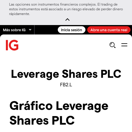
Las opciones son instrumentos financieros complejos. El trading de
estos instrumentos está asociado a un riesgo elevado de perder dinero
rápidamente.
Más sobre IG
Inicia sesión
Abre una cuenta real
Leverage Shares PLC
FB2.L
Gráfico Leverage
Shares PLC