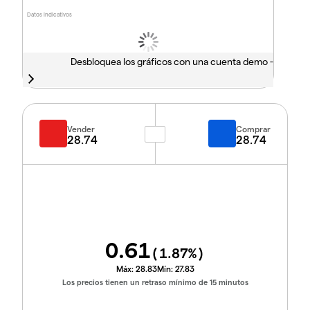
Datos indicativos
Desbloquea los gráficos con una cuenta demo -
Vender
Comprar
28.74
28.74
0.61
(
1.87
%)
Máx:
28.83
Mín:
27.83
Los precios tienen un retraso mínimo de 15 minutos