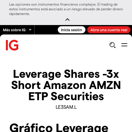
Las opciones son instrumentos financieros complejos. El trading de
estos instrumentos está asociado a un riesgo elevado de perder dinero
rápidamente.
Más sobre IG
Inicia sesión
Abre una cuenta real
Leverage Shares -3x
Short Amazon AMZN
ETP Securities
LE3SAM.L
Gráfico Leverage