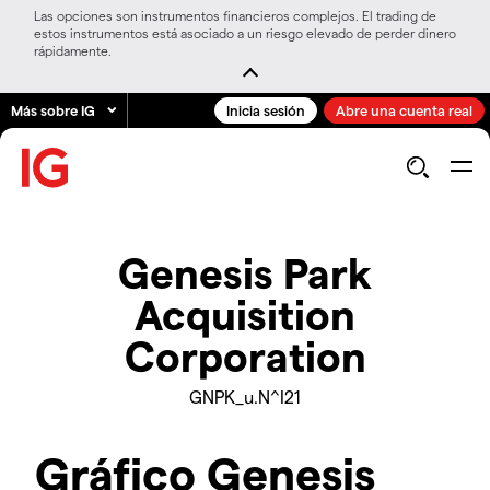
Las opciones son instrumentos financieros complejos. El trading de
estos instrumentos está asociado a un riesgo elevado de perder dinero
rápidamente.
Más sobre IG
Inicia sesión
Abre una cuenta real
Genesis Park
Acquisition
Corporation
GNPK_u.N^I21
Gráfico Genesis