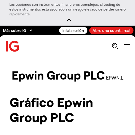
Las opciones son instrumentos financieros complejos. El trading de
estos instrumentos está asociado a un riesgo elevado de perder dinero
rápidamente.
Más sobre IG
Inicia sesión
Abre una cuenta real
Epwin Group PLC
EPWN.L
Gráfico Epwin
Group PLC