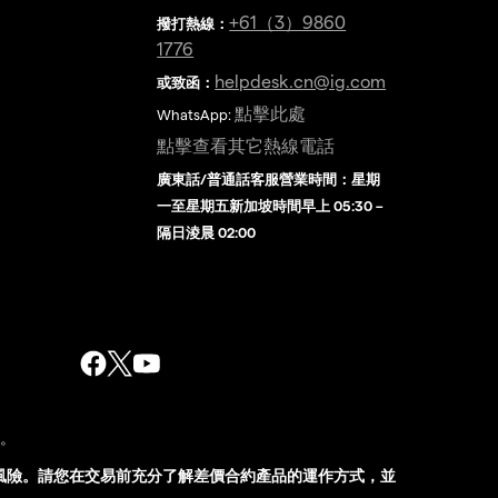
金
+61（3）9860
撥打熱線
：
1776
helpdesk.cn@ig.com
或致函：
點擊此處
WhatsApp:
點擊查看其它熱線電話
廣東話/普通話客服營業時間：星期
一至星期五新加坡時間早上 05:30 –
隔日淩晨 02:00
股。
風險。請您在交易前充分了解差價合約產品的運作方式，並