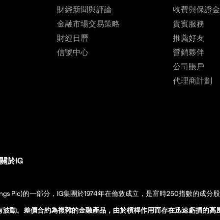
財經新聞與評論
收費與保證
金融市場交易策略
貴賓服務
財經日曆
推薦好友
信號中心
營銷夥伴
公司賬戶
代理商計劃
關於IG
up Holdings Plc)的一部分，IG集團於1974年在倫敦成立，是富時250指數的成分
有波動。差價合約為複雜的金融產品，由於槓桿作用而存在迅速虧損的高