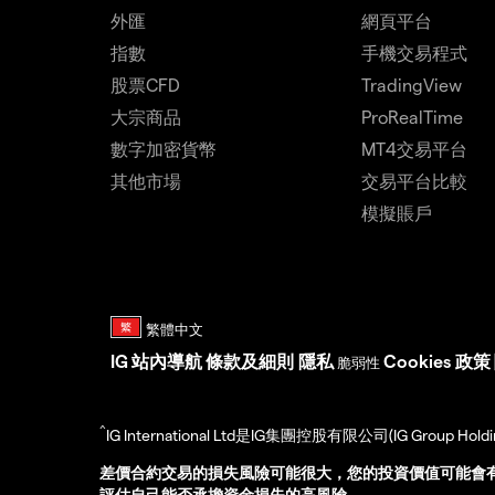
外匯
網頁平台
指數
手機交易程式
股票CFD
TradingView
大宗商品
ProRealTime
數字加密貨幣
MT4交易平台
其他市場
交易平台比較
模擬賬戶
IG
站內導航
條款及細則
隱私
Cookies 政策
脆弱性
^
IG International Ltd是IG集團控股有限公司(IG Gro
差價合約交易的損失風險可能很大，您的投資價值可能會
評估自己能否承擔資金損失的高風險。