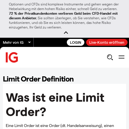
Optionen und CFDs sind komplexe Instrumente und gehen wegen der
Hebelwirkung mit dem hohen Risiko einher, schnell Geld zu verlieren.
72 % der Privatkundenkonten verlieren Geld beim CFD-Handel mit
diesem Anbieter.
Sie sollten überlegen, ob Sie verstehen, wie CFDs
funktionieren, und ob Sie es sich leisten können, das hohe Risiko
einzugehen, Ihr Geld zu verlieren.
Mehr von IG
LOGIN
Live-Konto eröffnen
Limit Order Definition
Was ist eine Limit
Order?
Eine Limit Order ist eine Order (dt. Handelsanweisung), einen