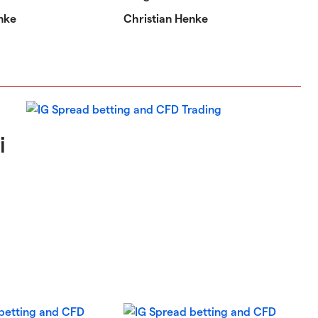
nke
Christian Henke
i