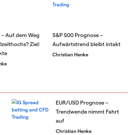
l – Auf dem Weg
S&P 500 Prognose –
lzeithochs? Ziel:
Aufwärtstrend bleibt intakt
kte
Christian Henke
nke
EUR/USD Prognose –
Trendwende nimmt Fahrt
auf
Christian Henke