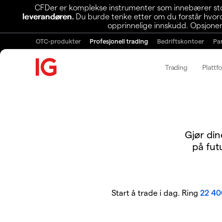
CFDer er komplekse instrumenter som innebærer stor 
leverandøren.
Du burde tenke etter om du forstår hvorda
opprinnelige innskudd. Opsjoner
OTC-produkter
Profesjonell trading
Bedriftskontoer
Pa
Trading
Plattf
Gjør din
på fut
Start å trade i dag. Ring
22 40