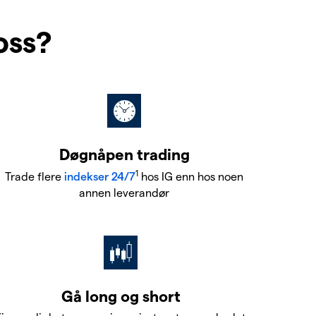
oss?
Døgnåpen trading
1
Trade flere
indekser 24/7
hos IG enn hos noen
annen leverandør
Gå long og short