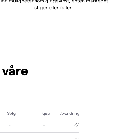
Finn muligheter som gir gevinst, enten markedet
stiger eller faller
 våre