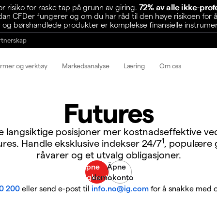
risiko for raske tap på grunn av giring.
72% av alle ikke-pro
n CFDer fungerer og om du har råd til den høye risikoen for å
 og børshandlede produkter er komplekse finansielle instrumente
rtnerskap
ormer og verktøy
Markedsanalyse
Læring
Om oss
Futures
e langsiktige posisjoner mer kostnadseffektive ve
1
ures. Handle eksklusive indekser 24/7
, populære 
råvarer og et utvalg obligasjoner.
0 200
eller send e-post til
info.no@ig.com
for å snakke med o