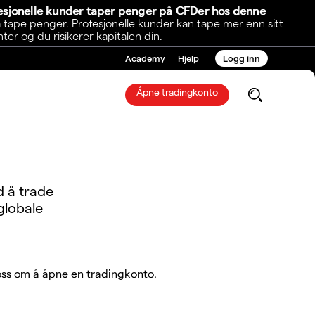
fesjonelle kunder taper penger på CFDer hos denne
 tape penger. Profesjonelle kunder kan tape mer enn sitt
r og du risikerer kapitalen din.
Academy
Hjelp
Logg inn
Åpne tradingkonto
d å trade
globale
ss om å åpne en tradingkonto.