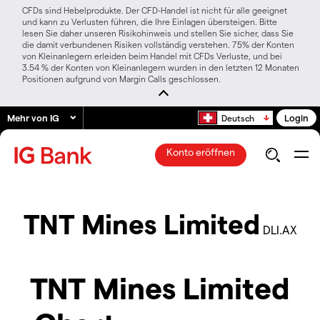
CFDs sind Hebelprodukte. Der CFD-Handel ist nicht für alle geeignet
und kann zu Verlusten führen, die Ihre Einlagen übersteigen. Bitte
lesen Sie daher unseren Risikohinweis und stellen Sie sicher, dass Sie
die damit verbundenen Risiken vollständig verstehen. 75% der Konten
von Kleinanlegern erleiden beim Handel mit CFDs Verluste, und bei
3.54 % der Konten von Kleinanlegern wurden in den letzten 12 Monaten
Positionen aufgrund von Margin Calls geschlossen.
Mehr von IG
Login
Deutsch
Konto eröffnen
TNT Mines Limited
DLI.AX
TNT Mines Limited